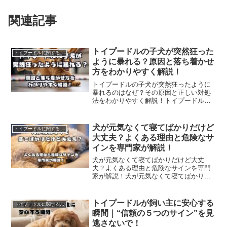
関連記事
トイプードルの子犬が突然狂った
トイプードルに関すること
ように暴れる？原因と落ち着かせ
方をわかりやすく解説！
トイプードルの子犬が突然狂ったように
暴れるのはなぜ？その原因と正しい対処
法をわかりやすく解説！トイプードルの
子犬が狂ったように暴れる原因と正しい
対処法を解説。題して、トイプードルの
子犬が突然狂ったように暴れる？原因と
犬が元気なくて寝てばかりだけど
トイプードルに関すること
落ち着かせ方をわかりやすく解説！
大丈夫？よくある理由と危険なサ
インを専門家が解説！
犬が元気なくて寝てばかりだけど大丈
夫？よくある理由と危険なサインを専門
家が解説！犬が元気なくて寝てばかりだ
けど大丈夫と不安になった飼い主さん
へ。題して、犬が元気なくて寝てばかり
だけど大丈夫？よくある理由と危険なサ
トイプードルが飼い主に安心する
トイプードルに関すること
インを専門家がやさしく解説します。
瞬間｜“信頼の５つのサイン”を見
逃さないで！