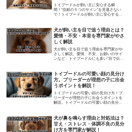
トイプードルが飼い主に安心する瞬
間！“信頼の５つのサイン”を見逃さない
で！トイプードルが飼い主に安心する瞬
間の“信頼の５つのサイン”を見逃さないで
ほしい！題して、トイプードルが飼い主
に安心する瞬間｜“信頼の５つのサイン”を
犬が飼い主を目で追う理由とは？
トイプードルに関すること
見逃さないで！ではどうぞ。
愛情・不安・本音を専門家がやさ
しく解説
犬が飼い主を目で追う理由を専門家がや
さしく解説。愛情、不安、お願いのサイ
ンなど、トイプードルにも多い“目で伝え
る気持ち”を丁寧に紹介。題して、犬が飼
い主を目で追う理由とは？愛情・不安・
本音を専門家がやさしく解説。ではどう
トイプードルの可愛い顔の見分け
トイプードルに関すること
ぞ。
方。ブリーダーが理想の子に出会
うポイントを解説！
トイプードルの可愛い顔の見分け方！ブ
リーダーが理想の子に出会うポイントを
解説。トイプードルの可愛い顔の見分け
方を、ブリーダーが理想の子に出会うポ
イントを解説！題して、トイプードルの
可愛い顔の見分け方｜ブリーダーが理想
犬が鼻を鳴らす理由と対処法は？
トイプードルに関すること
の子に出会うポイントを解説します。
甘え・ストレス・体調不良の見分
け方を専門家が解説！