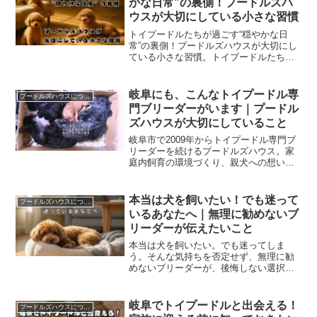
かな日常”の裏側！プードルズハ
ウスが大切にしている小さな習慣
トイプードルたちが過ごす“穏やかな日
常”の裏側！プードルズハウスが大切にし
ている小さな習慣。トイプードルたちが
過ごす穏やかな日常の裏側、プードルズ
ハウスが大切にしている小さな習慣を紹
介。題して、トイプードルたちが過ご
岐阜にも、こんなトイプードル専
プードルズハウスについて
す“穏やかな日常”の裏側！プードルズハウ
門ブリーダーがいます｜プードル
スが大切にしている小さな習慣。
ズハウスが大切にしていること
岐阜市で2009年からトイプードル専門ブ
リーダーを続けるプードルズハウス。家
庭内飼育の環境づくり、親犬への想い、
ご家族とのご縁を大切にしてきた私たち
の考え方をお伝えします。
本当は犬を飼いたい！でも迷って
プードルズハウスについて
いるあなたへ｜無理に勧めないブ
リーダーが伝えたいこと
本当は犬を飼いたい。でも迷ってしま
う。そんな気持ちを否定せず、無理に勧
めないブリーダーが、後悔しない選択の
ヒントをお伝えします。
岐阜でトイプードルと出会える！
プードルズハウスについて