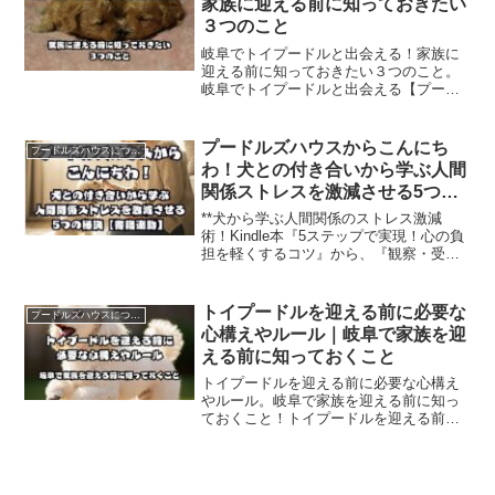
家族に迎える前に知っておきたい
３つのこと
岐阜でトイプードルと出会える！家族に
迎える前に知っておきたい３つのこと。
岐阜でトイプードルと出会える【プード
ルズハウス】家族に迎える前に知ってお
きたい３つのことを紹介。題して、岐阜
でトイプードルと出会える！家族に迎え
プードルズハウスからこんにち
プードルズハウスについて
る前に知っておきたい３つのこと。
わ！犬との付き合いから学ぶ人間
関係ストレスを激減させる5つの
秘訣【書籍連動】
**犬から学ぶ人間関係のストレス激減
術！Kindle本『5ステップで実現！心の負
担を軽くするコツ』から、『観察・受
容・信頼』**を基にした具体的な秘訣を
紹介。プードルズハウスのヒントで人間
関係を改善。
トイプードルを迎える前に必要な
プードルズハウスについて
心構えやルール｜岐阜で家族を迎
える前に知っておくこと
トイプードルを迎える前に必要な心構え
やルール。岐阜で家族を迎える前に知っ
ておくこと！トイプードルを迎える前に
必要な心構えとルール、岐阜で家族を迎
える前に知ること。題して、トイプード
ルを迎える前に必要な心構えやルール｜
岐阜で家族を迎える前に知っておくこと