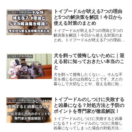
瞬間のイライラの理由と解決策を徹底解
説。題して、トイプードルが憎たらしい
と感じる瞬間とは？イライラの理由と解
トイプードルが吠える7つの理由
しつけ・行動の悩み
決策を徹底解説！ではどうぞ。
と5つの解決策を解説！今日から
使える対策のまとめ
トイプードルが吠える7つの理由と5つの
解決策を解説！今日から使える対策のま
とめ。トイプードルが吠える7つの理由、
5つの解決策を、今日から使える対策とし
てまとめた。題して、トイプードルが吠
える7つの理由と5つ解決策を解説！今日
犬を飼って後悔しないために｜迎
しつけ・行動の悩み
から使える対策のまとめ。
える前に知っておきたい本当のこ
と
犬を飼って後悔したくない…。そんな不
安を感じるのは自然なことです。犬との
暮らしで大切なことや、迎える前に知っ
ておきたい現実について、トイプードル
ブリーダーの視点からやさしく解説しま
す。
トイプードルのしつけに失敗する
しつけ・行動の悩み
と凶暴になる？対処方法と予防の
ポイントを専門家が徹底解説！
トイプードルのしつけに失敗すると凶暴
になる？トイプードルのしつけに失敗し
凶暴になってしまった場合の対処方法と