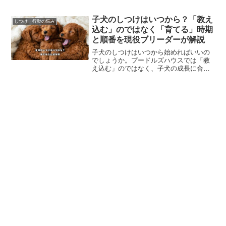
予防のポイントを調査解説！題して、ト
イプードルのしつけに失敗すると凶暴に
なる？対処方法と予防のポイントを専門
子犬のしつけはいつから？「教え
しつけ・行動の悩み
家が徹底解説！ではどうぞ。
込む」のではなく「育てる」時期
と順番を現役ブリーダーが解説
子犬のしつけはいつから始めればいいの
でしょうか。プードルズハウスでは「教
え込む」のではなく、子犬の成長に合わ
せて育てることを大切にしています。約
200頭を送り出してきた現役ブリーダーが
実体験をもとにお伝えします。