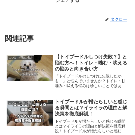
シェアする
タクロー
関連記事
【トイプードルしつけ失敗？】と
しつけ・行動の悩み
悩む方へ！トイレ・噛む・吠える
の悩みと向き合い方
「トイプードルのしつけに失敗したか
も…」と悩んでいませんか？トイレ・甘
噛み・吠える悩みは珍しいことではあり
ません。2009年からトイプードルと関わ
ってきた経験をもとに、信頼関係を大切
にしたしつけの考え方と向き合い方をや
トイプードルが憎たらしいと感じ
しつけ・行動の悩み
さしく解説します。
る瞬間とは？イライラの理由と解
決策を徹底解説！
トイプードルが憎たらしいと感じる瞬間
とは？イライラの理由と解決策を徹底解
説！トイプードルが憎たらしいと感じる